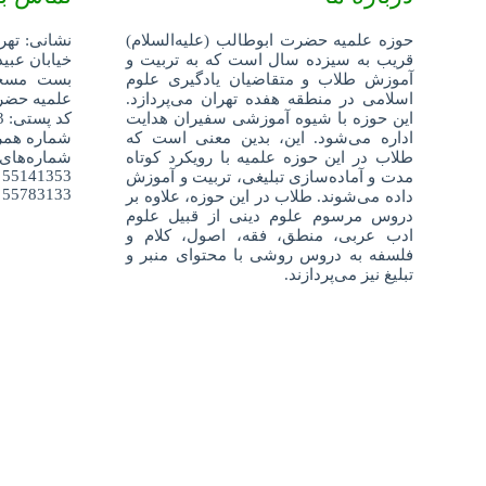
حوزه علمیه حضرت ابوطالب (علیه‌السلام)
نشانی: تهر
قریب به سیزده سال است که به تربیت و
خیابان عبید
آموزش طلاب و متقاضیان یادگیری علوم
اسلامی در منطقه هفده تهران می‌پردازد.
علمیه حضرت
این حوزه با شیوه آموزشی سفیران هدایت
کد پستی: 1359688343
اداره می‌شود. این، بدین معنی است که
شماره همراه: 52404
طلاب در این حوزه علمیه با رویکرد کوتاه
شماره‌های
55141353
مدت و آماده‌سازی تبلیغی، تربیت و آموزش
55783133
داده می‌شوند. طلاب در این حوزه، علاوه بر
دروس مرسوم علوم دینی از قبیل علوم
ادب عربی، منطق، فقه، اصول، کلام و
فلسفه به دروس روشی با محتوای منبر و
تبلیغ نیز می‌پردازند.