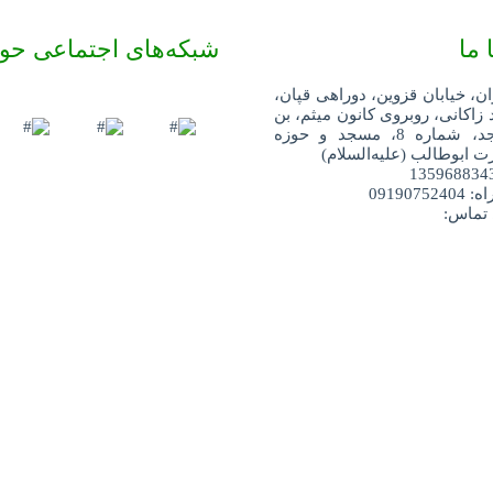
 ما
شبکه‌های اجتماعی حو
ان، خیابان قزوین، دوراهی قپان،
 زاکانی، روبروی کانون میثم، بن
بست مسجد، شماره 8، مسجد و حوزه
 ابوطالب (علیه‌السلام)
091907
 تماس: