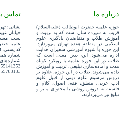
درباره ما
تماس با
حوزه علمیه حضرت ابوطالب (علیه‌السلام)
نشانی: تهر
قریب به سیزده سال است که به تربیت و
خیابان عبید
آموزش طلاب و متقاضیان یادگیری علوم
اسلامی در منطقه هفده تهران می‌پردازد.
علمیه حضرت
این حوزه با شیوه آموزشی سفیران هدایت
کد پستی: 1359688343
اداره می‌شود. این، بدین معنی است که
شماره همراه: 52404
طلاب در این حوزه علمیه با رویکرد کوتاه
شماره‌های
55141353
مدت و آماده‌سازی تبلیغی، تربیت و آموزش
55783133
داده می‌شوند. طلاب در این حوزه، علاوه بر
دروس مرسوم علوم دینی از قبیل علوم
ادب عربی، منطق، فقه، اصول، کلام و
فلسفه به دروس روشی با محتوای منبر و
تبلیغ نیز می‌پردازند.