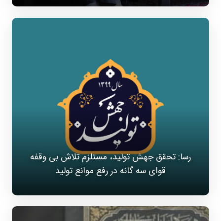
رسا: تحقق جهش تولید، مستلزم تلاش بی وقفه
قوای سه گانه در رفع موانع تولید