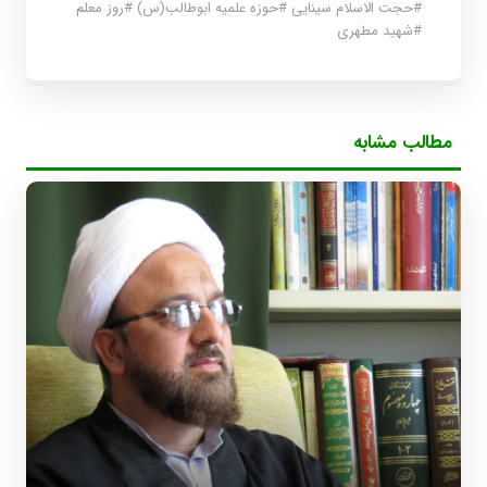
#
حجت الاسلام سینایی
#
حوزه علمیه ابوطالب(س)
#
روز معلم
#
شهید مطهری
مطالب مشابه