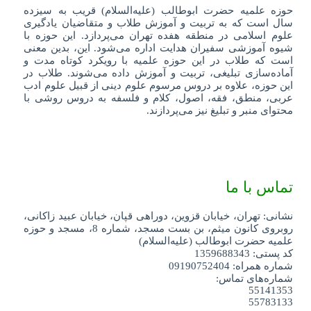
حوزه علمیه حضرت ابوطالب (علیه‌السلام) قریب به سیزده
سال است که به تربیت و آموزش طلاب و متقاضیان یادگیری
علوم اسلامی در منطقه هفده تهران می‌پردازد. این حوزه با
شیوه آموزشی سفیران هدایت اداره می‌شود. این، بدین معنی
است که طلاب در این حوزه علمیه با رویکرد کوتاه مدت و
آماده‌سازی تبلیغی، تربیت و آموزش داده می‌شوند. طلاب در
این حوزه، علاوه بر دروس مرسوم علوم دینی از قبیل علوم ادب
عربی، منطق، فقه، اصول، کلام و فلسفه به دروس روشی با
محتوای منبر و تبلیغ نیز می‌پردازند.
تماس با ما
نشانی: تهران، خیابان قزوین، دوراهی قپان، خیابان عبید زاکانی،
روبروی کانون میثم، بن بست مسجد، شماره 8، مسجد و حوزه
علمیه حضرت ابوطالب (علیه‌السلام)
کد پستی: 1359688343
شماره همراه: 09190752404
شماره‌های تماس:
55141353
55783133