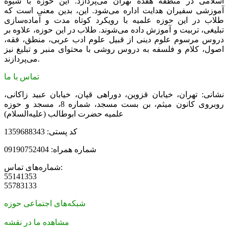
اسلامی در منطقه هفده تهران می‌پردازد. این حوزه با شیوه
آموزشی سفیران هدایت اداره می‌شود. این، بدین معنی است که
طلاب در این حوزه علمیه با رویکرد کوتاه مدت و آماده‌سازی
تبلیغی، تربیت و آموزش داده می‌شوند. طلاب در این حوزه، علاوه بر
دروس مرسوم علوم دینی از قبیل علوم ادب عربی، منطق، فقه،
اصول، کلام و فلسفه به دروس روشی با محتوای منبر و تبلیغ نیز
می‌پردازند.
تماس با ما
نشانی: تهران، خیابان قزوین، دوراهی قپان، خیابان عبید زاکانی،
روبروی کانون میثم، بن بست مسجد، شماره 8، مسجد و حوزه
علمیه حضرت ابوطالب (علیه‌السلام)
کد پستی: 1359688343
شماره همراه: 09190752404
شماره‌های تماس:
55141353
55783133
شبکه‌های اجتماعی حوزه
مشاهده ما در نقشه