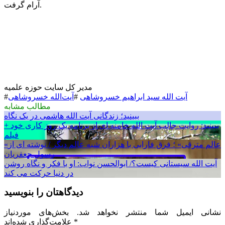
آرام گرفت.
مدیر کل سایت حوزه علمیه
آیت الله سید ابراهیم خسروشاهی
#
آیت‌الله خسروشاهی
#
مطالب مشابه
ببینید؛ زندگانی آیت الله هاشمی در یک نگاه
ببینید: روایت‌ جالب آیت الله خامنه ای از برنامه یک روز کاری خود +
فیلم
«عالم مترقی» ؛ فرق فارابی با هزاران شبه عالم دیگر / نوشته ای از
رسول جعفریان
آیت الله سیستانی کیست؟/ ابوالحسن نواب: او با فکر و نگاه روشن
در دنیا حرکت می کند
دیدگاهتان را بنویسید
نشانی ایمیل شما منتشر نخواهد شد.
بخش‌های موردنیاز
*
علامت‌گذاری شده‌اند