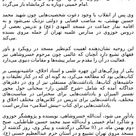
امام خمینی دوباره به کرمانشاه باز می‌گردد.
وی پس از انقلاب با وجود دعوت شخصیت‌هایی چون شهید محمد
حسین بهشتی، به مناصب قضایی و دولتی نزدیک نمی‌شود و به
اقامه نماز جماعت در مسجد المهدی (عج) و تدریس بعضی از
دروس حوزوی در مدارس علمیه تهران از جمله مروی بسنده
می‌کند.
این روحیه نشان‌دهنده اهمیت کم‌نظیر مسجد در رویکرد و باور
فقهای تشیع دارد آنچنان که عالمی چون مرحوم خسروشاهی نیز
فعالیت در آن را مقدم بر سایر پیشه‌ها و مقامات دنیوی می‌دارد.
يكی از ويژگی‌های این چهره علمی و استاد اخلاق، حاشيه‌نويسی بر
كتاب‌هايی بود كه مطالعه می‌کرد، به گونه ای که در كنار تعليقات و
حاشيه‌های كتاب‌ها، يادداشت‌های مستقلی نيز از وی در دفترهای
جداگانه آمده كه شامل «شرح گلشن راز» سخنانی حول محور
تفسير الميزان و يادداشت‌هايی برای سخنرانی در مناسبت‌های
مختلف، يادداشت‌هايی برای تدريس در كلاس‌های مختلف اخلاق و
يادداشت‌هايی برای كتاب «بينش اسلامی» مدارس است.
یادآور می شود، آیت‌الله خسروشاهی، نویسنده و پژوهشگر حوزوی
و شاگرد امام خمینی و آیت‌الله سید محمد حسین طباطبایی، صبح
دوم بهمن ماه، در 93 سالگی درگذشت و پیکر وی، روز گذشته از
مسجد مروی تهران تشییع و در آستان حرم عبدالعظیم حسنی (ع)،