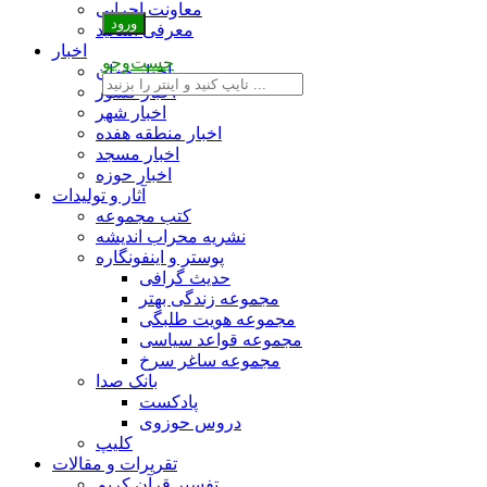
معاونت اجرایی
معرفی اساتید
اخبار
جست‌وجو
اخبار جهان
اخبار کشور
اخبار شهر
اخبار منطقه هفده
اخبار مسجد
اخبار حوزه
آثار و تولیدات
کتب مجموعه
نشریه محراب اندیشه
پوستر و اینفونگاره
حدیث گرافی
مجموعه زندگی بهتر
مجموعه هویت طلبگی
مجموعه قواعد سیاسی
مجموعه ساغر سرخ
بانک صدا
پادکست
دروس حوزوی
کلیپ
تقریرات و مقالات
تفسیر قرآن کریم