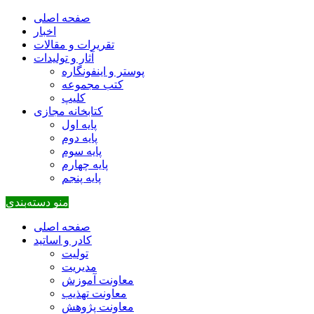
صفحه اصلی
اخبار
تقریرات و مقالات
آثار و تولیدات
پوستر و اینفونگاره
کتب مجموعه
کلیپ
کتابخانه مجازی
پایه اول
پایه دوم
پایه سوم
پایه چهارم
پایه پنجم
منو دسته‌بندی
صفحه اصلی
کادر و اساتید
تولیت
مدیریت
معاونت آموزش
معاونت تهذیب
معاونت پژوهش