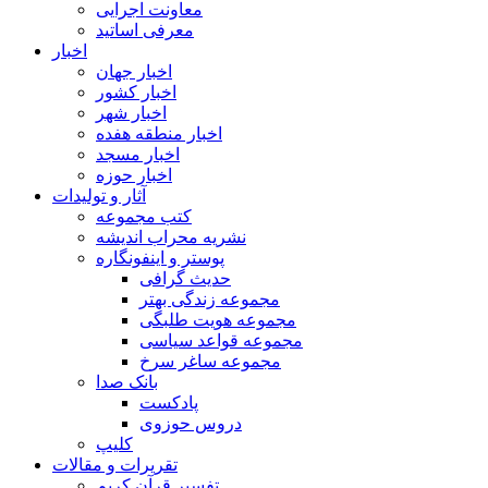
معاونت اجرایی
معرفی اساتید
اخبار
اخبار جهان
اخبار کشور
اخبار شهر
اخبار منطقه هفده
اخبار مسجد
اخبار حوزه
آثار و تولیدات
کتب مجموعه
نشریه محراب اندیشه
پوستر و اینفونگاره
حدیث گرافی
مجموعه زندگی بهتر
مجموعه هویت طلبگی
مجموعه قواعد سیاسی
مجموعه ساغر سرخ
بانک صدا
پادکست
دروس حوزوی
کلیپ
تقریرات و مقالات
تفسیر قرآن کریم