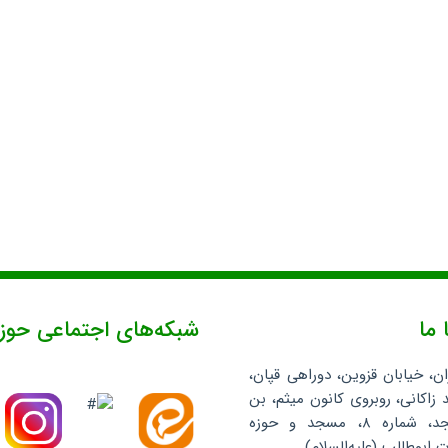
 ما
شبکه‌های اجتماعی حوز
ان، خیابان قزوین، دوراهی قپان،
 زاکانی، روبروی کانون میثم، بن
بست مسجد، شماره ۸، مسجد و حوزه
ابوطالب (علیه‌السلام)