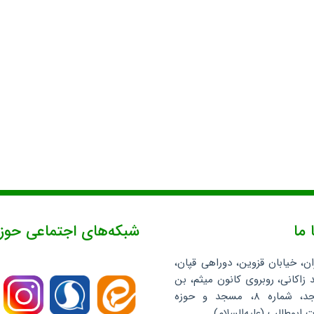
 ما
شبکه‌های اجتماعی حوز
ان، خیابان قزوین، دوراهی قپان،
 زاکانی، روبروی کانون میثم، بن
بست مسجد، شماره ۸، مسجد و حوزه
ابوطالب (علیه‌السلام)