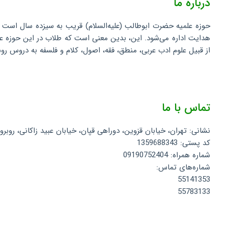
درباره ما
حوزه علمیه حضرت ابوطالب (علیه‌السلام) قریب به سیزده سال است ک
هدایت اداره می‌شود. این، بدین معنی است که طلاب در این حوزه علم
از قبیل علوم ادب عربی، منطق، فقه، اصول، کلام و فلسفه به دروس روشی
تماس با ما
نشانی: تهران، خیابان قزوین، دوراهی قپان، خیابان عبید زاکانی، روبروی کانون میثم، بن بست مسجد، 
کد پستی: 1359688343
شماره همراه: 09190752404
شماره‌های تماس:
55141353
55783133